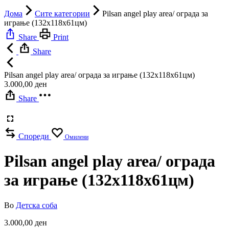
Дома
Сите категории
Pilsan angel play area/ ограда за
играње (132х118х61цм)
Share
Print
Share
Pilsan angel play area/ ограда за играње (132х118х61цм)
3.000,00
ден
Share
Спореди
Омилени
Pilsan angel play area/ ограда
за играње (132х118х61цм)
Во
Детска соба
3.000,00
ден