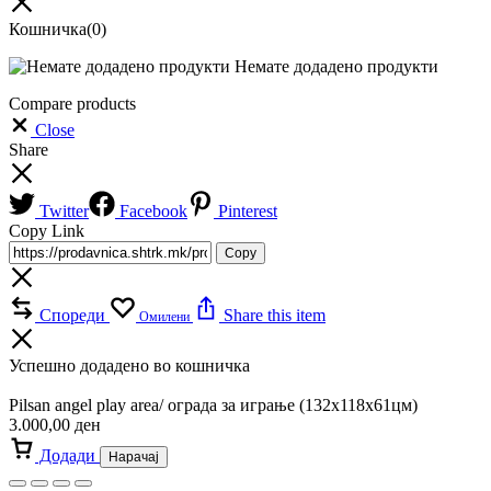
Кошничка
(0)
Немате додадено продукти
Compare products
Close
Share
Twitter
Facebook
Pinterest
Copy Link
Copy
Спореди
Share this item
Омилени
Успешно додадено во кошничка
Pilsan angel play area/ ограда за играње (132х118х61цм)
3.000,00
ден
Додади
Нарачај