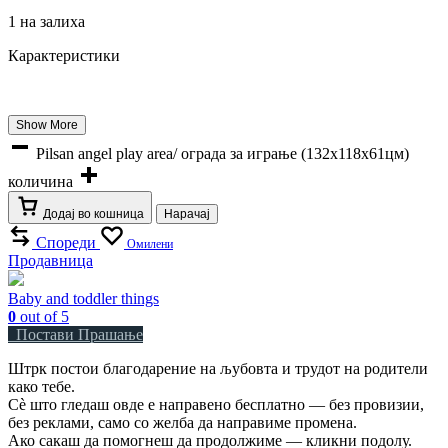
1 на залиха
Карактеристики
Show More
Pilsan angel play area/ ограда за играње (132х118х61цм)
количина
Додај во кошница
Нарачај
Спореди
Омилени
Продавница
Baby and toddler things
0
out of 5
Постави Прашање
Штрк постои благодарение на љубовта и трудот на родители
како тебе.
Сè што гледаш овде е направено бесплатно — без провизии,
без реклами, само со желба да направиме промена.
Ако сакаш да помогнеш да продолжиме — кликни подолу.