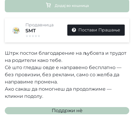
Додај во кошница
Продавница
Постави Прашање
SMT
Штрк постои благодарение на љубовта и трудот
на родители како тебе.
Сè што гледаш овде е направено бесплатно —
без провизии, без реклами, само со желба да
направиме промена.
Ако сакаш да помогнеш да продолжиме —
кликни подолу.
Поддржи нѐ