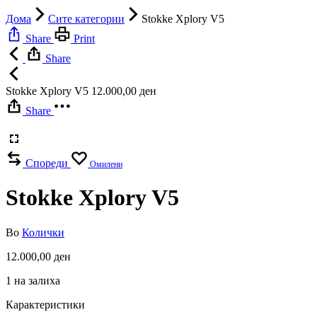
Дома
Сите категории
Stokke Xplory V5
Share
Print
Share
Stokke Xplory V5
12.000,00
ден
Share
Спореди
Омилени
Stokke Xplory V5
Во
Колички
12.000,00
ден
1 на залиха
Карактеристики