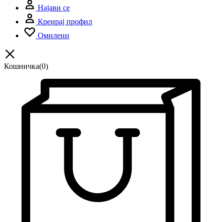
Најави се
Креирај профил
Омилени
Кошничка
(0)