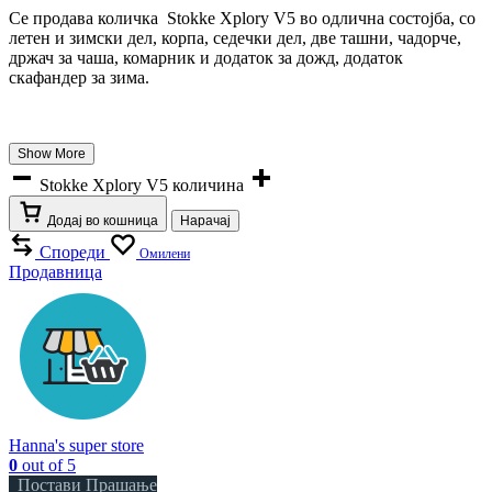
Се продава количка Stokke Xplory V5 во одлична состојба, со
летен и зимски дел, корпа, седечки дел, две ташни, чадорче,
држач за чаша, комарник и додаток за дожд, додаток
скафандер за зима.
Show More
Stokke Xplory V5 количина
Додај во кошница
Нарачај
Спореди
Омилени
Продавница
Hanna's super store
0
out of 5
Постави Прашање