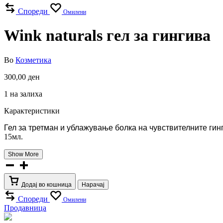
Спореди
Омилени
Wink naturals гел за гингива
Во
Козметика
300,00
ден
1 на залиха
Карактеристики
Гел за третман и ублажување болка на чувствителните ги
15мл.
Show More
Wink
naturals
гел
Додај во кошница
Нарачај
за
гингива
Спореди
Омилени
Продавница
количина