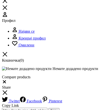
Профил
Најави се
Креирај профил
Омилени
Кошничка
(0)
Немате додадено продукти
Compare products
Close
Share
Twitter
Facebook
Pinterest
Copy Link