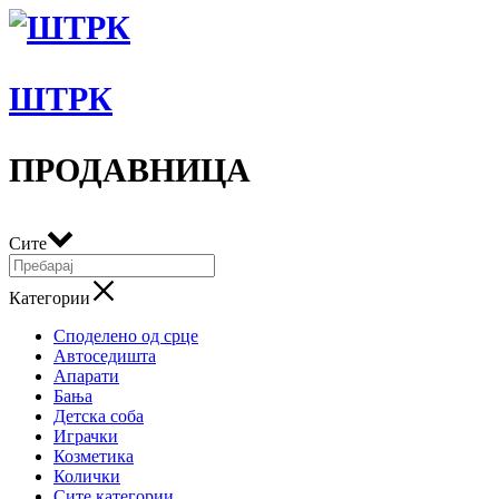
ШТРК
ПРОДАВНИЦА
Сите
Категории
Споделено од срце
Автоседишта
Апарати
Бања
Детска соба
Играчки
Козметика
Колички
Сите категории