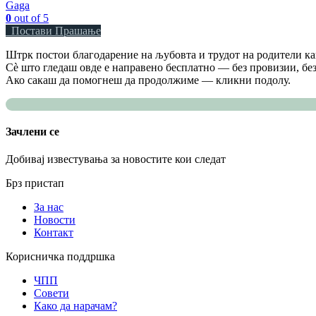
Gaga
0
out of 5
Постави Прашање
Штрк постои благодарение на љубовта и трудот на родители как
Сè што гледаш овде е направено бесплатно — без провизии, без
Ако сакаш да помогнеш да продолжиме — кликни подолу.
Зачлени се
Добивај известувања за новостите кои следат
Брз пристап
За нас
Новости
Контакт
Корисничка поддршка
ЧПП
Совети
Како да нарачам?