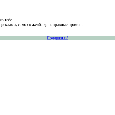
о тебе.
 реклами, само со желба да направиме промена.
Поддржи нѐ