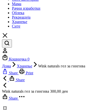
Мама
Рачни изработки
Облека
Рекреација
Хранење
Сите
Профил
Кошничка
0
Дома
Хранење
Wink naturals гел за гингива
Share
Print
Share
Wink naturals гел за гингива
300,00
ден
Share