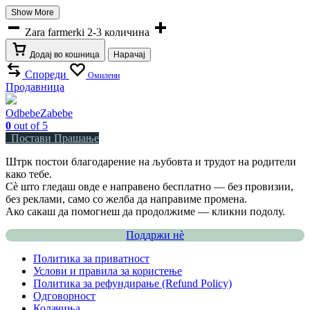
Show More
Zara farmerki 2-3 количина
Додај во кошница
Нарачај
Спореди
Омилени
Продавница
OdbebeZabebe
0
out of 5
Постави Прашање
Штрк постои благодарение на љубовта и трудот на родители
како тебе.
Сè што гледаш овде е направено бесплатно — без провизии,
без реклами, само со желба да направиме промена.
Ако сакаш да помогнеш да продолжиме — кликни подолу.
Поддржи нѐ
Политика за приватност
Услови и правила за користење
Политика за рефундирање (Refund Policy)
Одговорност
Колачиња