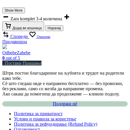
Show More
Zara komplet 3-4 количина
Додај во кошница
Нарачај
Спореди
Омилени
Продавница
OdbebeZabebe
0
out of 5
Постави Прашање
Штрк постои благодарение на љубовта и трудот на родители
како тебе.
Сè што гледаш овде е направено бесплатно — без провизии,
без реклами, само со желба да направиме промена.
Ако сакаш да помогнеш да продолжиме — кликни подолу.
Поддржи нѐ
Политика за приватност
Услови и правила за користење
Политика за рефундирање (Refund Policy)
Одговорност