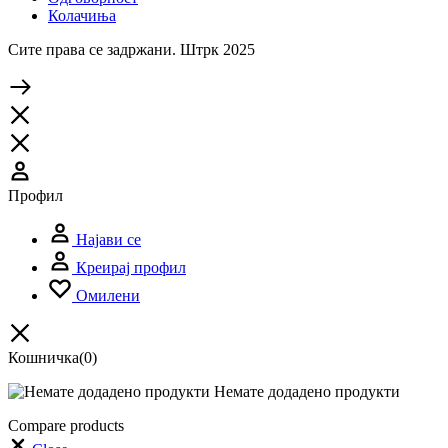
Колачиња
Сите права се задржани. Штрк 2025
Профил
Најави се
Креирај профил
Омилени
Кошничка
(0)
Немате додадено продукти
Compare products