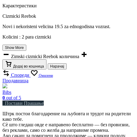
Карактеристики
Cizmicki Reebok
Novi i nekoristeni velicina 19.5 za ednogodisna vozrast.
Kolicini : 2 para cizmicki
Show More
Zimski cizmicki Reebok количина
Додај во кошница
Нарачај
Спореди
Омилени
Продавница
Bibs
0
out of 5
Постави Прашање
Штрк постои благодарение на љубовта и трудот на родители
како тебе.
Сè што гледаш овде е направено бесплатно — без провизии,
без реклами, само со желба да направиме промена.
Ако сакаш да помогнеш да продолжиме — кликни подолу.