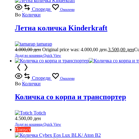
Спореди
Омилени
Во
Колички
Летна количка Kinderkraft
tamarap
4.000,00
ден
Original price was: 4.000,00 ден.
3.500,00
ден
Cu
Додај во кошница
Quick View
Спореди
Омилени
Во
Колички
Количка со корпа и транспортер
Totich
4.500,00
ден
Додај во кошница
Quick View
Попуст