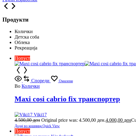
Продукти
Колички
Детска соба
Облека
Рекреација
Попуст
Спореди
Омилени
Во
Колички
Maxi cosi cabrio fix транспортер
Viki17
4.500,00
ден
Original price was: 4.500,00 ден.
4.000,00
ден
Cu
Додај во кошница
Quick View
Попуст