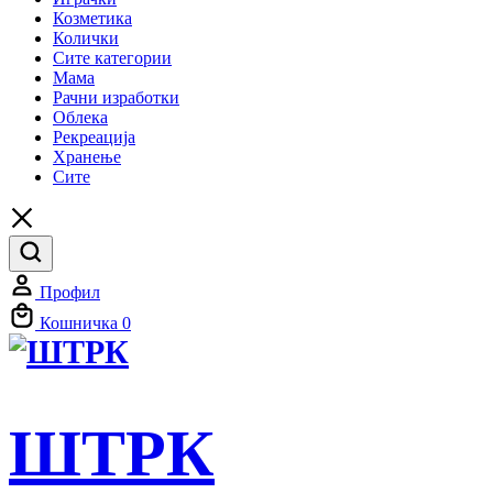
Козметика
Колички
Сите категории
Мама
Рачни изработки
Облека
Рекреација
Хранење
Сите
Профил
Кошничка
0
ШТРК