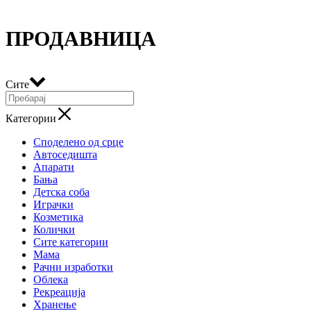
ПРОДАВНИЦА
Сите
Категории
Споделено од срце
Автоседишта
Апарати
Бања
Детска соба
Играчки
Козметика
Колички
Сите категории
Мама
Рачни изработки
Облека
Рекреација
Хранење