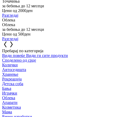
Точачиња
за бебиња до 12 месеци
Цени од 2000ден
Разгледај
Облека
Облека
за бебиња до 12 месеци
Цени од 500ден
Разгледај
Пребарај по категорија
Види повеќе
Види ги сите продукти
Споделено од срце
Колички
Автоседишта
Хранење
Рекреација
Детска соба
Бања
Играчки
Облека
Апарати
Козметика
Мама
Рачни изработки