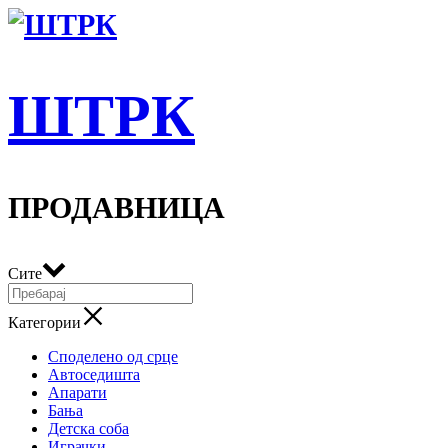
ШТРК
ПРОДАВНИЦА
Сите
Категории
Споделено од срце
Автоседишта
Апарати
Бања
Детска соба
Играчки