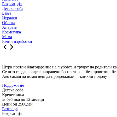
Рекреација
Детска соба
Бања
Играчки
Облека
Апарати
Козметика
Мама
Рачни изработки
Штрк постои благодарение на љубовта и трудот на родители как
Сè што гледаш овде е направено бесплатно — без провизии, без
Ако сакаш да помогнеш да продолжиме — кликни подолу.
Поддржи нѐ
Детска соба
Креветчиња
за бебиња до 12 месеци
Цени од 2500ден
Разгледај
Рекреација