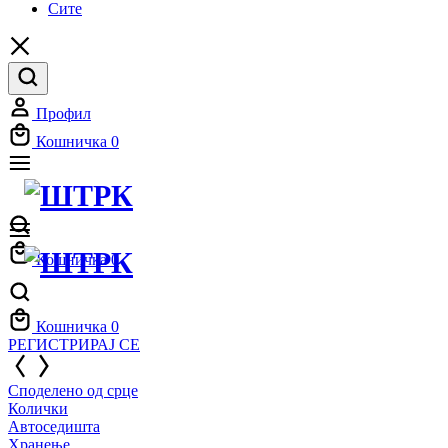
Сите
Профил
Кошничка
0
Кошничка
0
Кошничка
0
РЕГИСТРИРАЈ СЕ
Споделено од срце
Колички
Автоседишта
Хранење