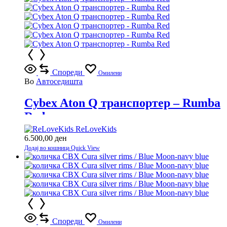
Спореди
Омилени
Во
Автоседишта
Cybex Aton Q транспортер – Rumba
Red
ReLoveKids
6.500,00
ден
Додај во кошница
Quick View
Спореди
Омилени