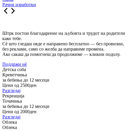
Рачни изработки
Штрк постои благодарение на љубовта и трудот на родители
како тебе.
Сè што гледаш овде е направено бесплатно — без провизии,
без реклами, само со желба да направиме промена.
Ако сакаш да помогнеш да продолжиме — кликни подолу.
Поддржи нѐ
Детска соба
Креветчиња
за бебиња до 12 месеци
Цени од 2500ден
Разгледај
Рекреација
Точачиња
за бебиња до 12 месеци
Цени од 2000ден
Разгледај
Облека
Облека