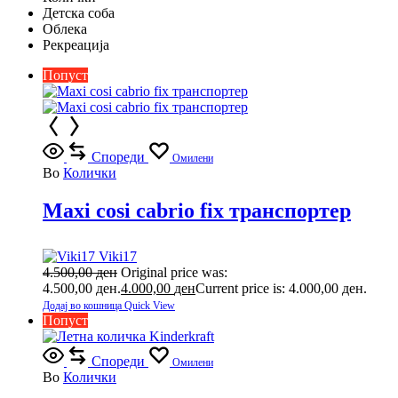
Детска соба
Облека
Рекреација
Попуст
Спореди
Омилени
Во
Колички
Maxi cosi cabrio fix транспортер
Viki17
4.500,00
ден
Original price was:
4.500,00 ден.
4.000,00
ден
Current price is: 4.000,00 ден.
Додај во кошница
Quick View
Попуст
Спореди
Омилени
Во
Колички