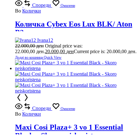
Спореди
Омилени
Во
Колички
Количка Cybex Eos Lux BLK/ Aton
B2
Ivana12
22.000,00
ден
Original price was:
22.000,00 ден.
20.000,00
ден
Current price is: 20.000,00 ден.
Додај во кошница
Quick View
Спореди
Омилени
Во
Колички
Maxi Cosi Plaza+ 3 vo 1 Essential
Black – Skoro neiskoristena