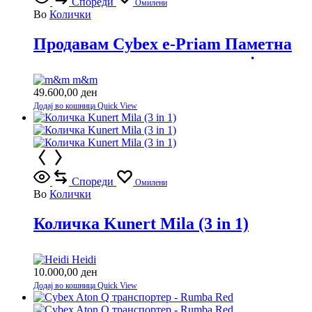
Спореди
Омилени
Во
Колички
Продавам Cybex e-Priam Паметна
количка со врвна технологија
m&m
49.600,00
ден
Додај во кошница
Quick View
Спореди
Омилени
Во
Колички
Количка Kunert Mila (3 in 1)
Heidi
10.000,00
ден
Додај во кошница
Quick View