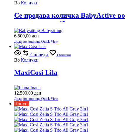
Во
Колички
Се продава количка BabyActive во
одлична состојба.
Babysitting
6.500,00
ден
Додај во кошница
Quick View
Спореди
Омилени
Во
Колички
MaxiCosi Lila
Inana
12.500,00
ден
Додај во кошница
Quick View
Попуст