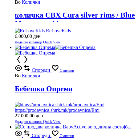
Во
Колички
количка CBX Cura silver rims / Blue
Moon-navy blue
ReLoveKids
6.000,00
ден
Додај во кошница
Quick View
Спореди
Омилени
Во
Колички
Бебешка Опрема
https://prodavnica.shtrk.mk/prodavnica/Emi
27.000,00
ден
Додај во кошница
Quick View
Спореди
Омилени