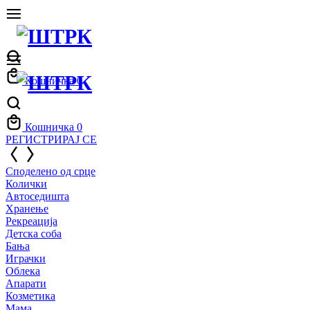
Кошничка
0
Кошничка
0
РЕГИСТРИРАЈ СЕ
Споделено од срце
Колички
Автоседишта
Хранење
Рекреација
Детска соба
Бања
Играчки
Облека
Апарати
Козметика
Мама