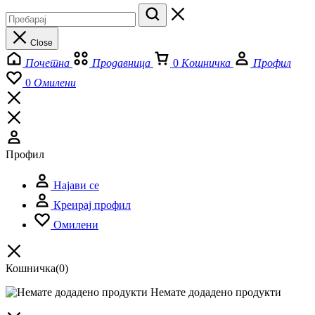
Close
Почетна
Продавница
0
Кошничка
Профил
0
Омилени
Профил
Најави се
Креирај профил
Омилени
Кошничка
(0)
Немате додадено продукти