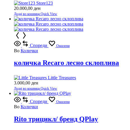
Store123
20.000,00
ден
Додај во кошница
Quick View
Спореди
Омилени
Во
Колички
количка Recaro лесно склоплива
Little Treasures
3.000,00
ден
Додај во кошница
Quick View
Спореди
Омилени
Во
Колички
Rito трицикл/ бренд QPlay