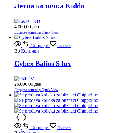
Летна количка Kiddo
L&D
4.000,00
ден
Додај во кошница
Quick View
Спореди
Омилени
Во
Колички
Cybex Balios S lux
EM
26.000,00
ден
Додај во кошница
Quick View
Спореди
Омилени
Во
Колички