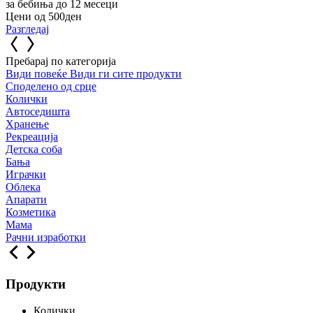
за бебиња до 12 месеци
Цени од 500ден
Разгледај
Пребарај по категорија
Види повеќе
Види ги сите продукти
Споделено од срце
Колички
Автоседишта
Хранење
Рекреација
Детска соба
Бања
Играчки
Облека
Апарати
Козметика
Мама
Рачни изработки
Продукти
Колички