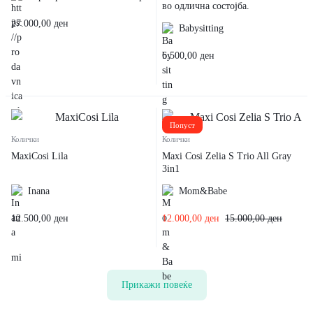
во одлична состојба.
27.000,00
ден
Babysitting
6.500,00
ден
Попуст
Колички
Колички
MaxiCosi Lila
Maxi Cosi Zelia S Trio All Gray
3in1
Inana
Mom&Babe
12.500,00
ден
12.000,00
ден
15.000,00
ден
Прикажи повеќе