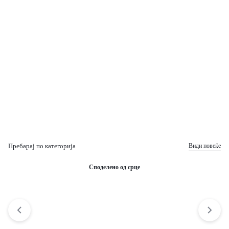
за бебиња до 12 месеци
Цени од 2500ден
Пребарај по категорија
Види повеќе
Споделено од срце