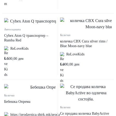
Автоседишта
Колички
Cybex Aton Q транспортер –
Rumba Red
количка CBX Cura silver rims /
Blue Moon-navy blue
ReLoveKids
ReLoveKids
6.500,00
ден
6.000,00
ден
Колички
Бебешка Опрема
Колички
Се продава количка BabyActive
https://prodavnica.shtrk.mk/prodavnica/Emi