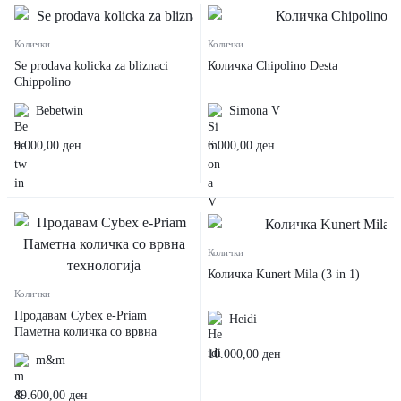
Колички
Колички
Se prodava kolicka za bliznaci
Количка Chipolino Desta
Chippolino
Bebetwin
Simona V
9.000,00
ден
6.000,00
ден
Колички
Количка Kunert Mila (3 in 1)
Колички
Продавам Cybex e-Priam
Heidi
Паметна количка со врвна
технологија
10.000,00
ден
m&m
49.600,00
ден