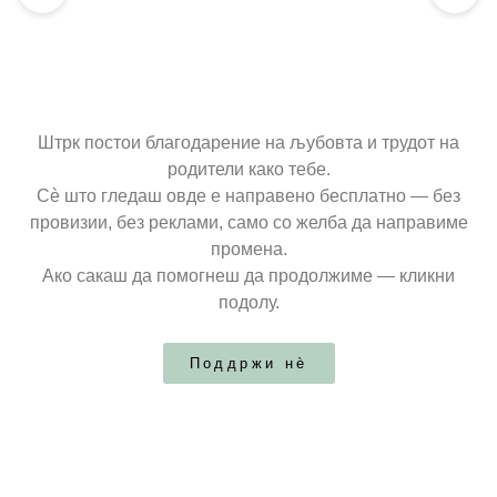
Штрк постои благодарение на љубовта и трудот на
родители како тебе.
Сè што гледаш овде е направено бесплатно — без
провизии, без реклами, само со желба да направиме
промена.
Ако сакаш да помогнеш да продолжиме — кликни
подолу.
Поддржи нѐ
ДЕТСКА СОБА
Креветчиња