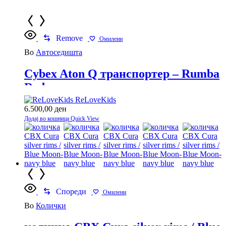
Remove
Омилени
Во
Автоседишта
Cybex Aton Q транспортер – Rumba
Red
ReLoveKids
6.500,00
ден
Додај во кошница
Quick View
Спореди
Омилени
Во
Колички