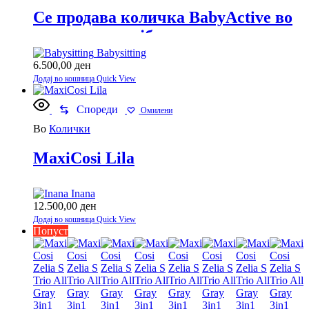
Се продава количка BabyActive во
одлична состојба.
Babysitting
6.500,00
ден
Додај во кошница
Quick View
Спореди
Омилени
Во
Колички
MaxiCosi Lila
Inana
12.500,00
ден
Додај во кошница
Quick View
Попуст