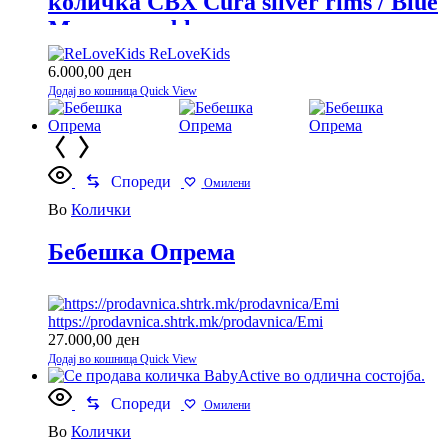
количка CBX Cura silver rims / Blue
Moon-navy blue
ReLoveKids
6.000,00
ден
Додај во кошница
Quick View
Спореди
Омилени
Во
Колички
Бебешка Опрема
https://prodavnica.shtrk.mk/prodavnica/Emi
27.000,00
ден
Додај во кошница
Quick View
Спореди
Омилени
Во
Колички