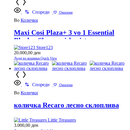
Спореди
Омилени
Во
Колички
Maxi Cosi Plaza+ 3 vo 1 Essential
Black – Skoro neiskoristena
Store123
20.000,00
ден
Додај во кошница
Quick View
Спореди
Омилени
Во
Колички
количка Recaro лесно склоплива
Little Treasures
3.000,00
ден