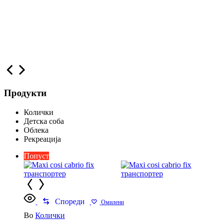
Продукти
Колички
Детска соба
Облека
Рекреација
Попуст
Спореди
Омилени
Во
Колички