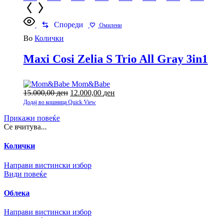
Спореди
Омилени
Во
Колички
Maxi Cosi Zelia S Trio All Gray 3in1
Mom&Babe
15.000,00
ден
Original
12.000,00
ден
Current
price
price
Додај во кошница
Quick View
was:
is:
Прикажи повеќе
15.000,00 ден.
12.000,00 ден.
Се вчитува...
Колички
Направи вистински избор
Види повеќе
Облека
Направи вистински избор