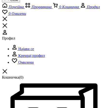
Close
Почетна
Продавница
0
Кошничка
Профил
0
Омилени
Профил
Најави се
Креирај профил
Омилени
Кошничка
(0)