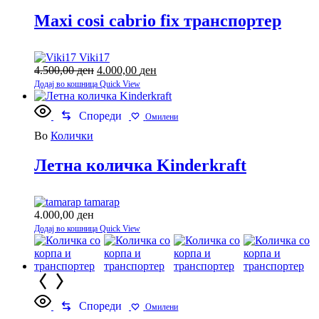
Maxi cosi cabrio fix транспортер
Viki17
4.500,00
ден
Original
4.000,00
ден
Current
price
price
Додај во кошница
Quick View
was:
is:
4.500,00 ден.
4.000,00 ден.
Спореди
Омилени
Во
Колички
Летна количка Kinderkraft
tamarap
4.000,00
ден
Додај во кошница
Quick View
Спореди
Омилени