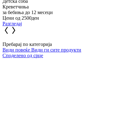
Детска соба
Р
Креветчиња
за бебиња до 12 месеци
з
Цени од 2500ден
Ц
Разгледај
Р
Пребарај по категорија
Види повеќе
Види ги сите продукти
Споделено од срце