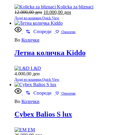
Kolicka za bliznaci
12.000,00
ден
Original
10.000,00
ден
Current
price
price
Додај во кошница
Quick View
was:
is:
12.000,00 ден.
10.000,00 ден.
Спореди
Омилени
Во
Колички
Летна количка Kiddo
L&D
4.000,00
ден
Додај во кошница
Quick View
Спореди
Омилени
Во
Колички
Cybex Balios S lux
EM