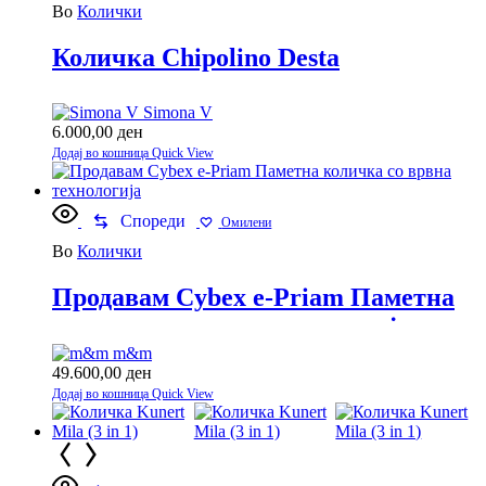
Во
Колички
Количка Chipolino Desta
Simona V
6.000,00
ден
Додај во кошница
Quick View
Спореди
Омилени
Во
Колички
Продавам Cybex e-Priam Паметна
количка со врвна технологија
m&m
49.600,00
ден
Додај во кошница
Quick View