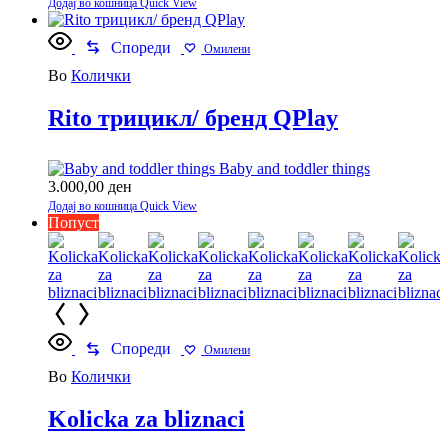
Додај во кошница
Quick View
Спореди
Омилени
Во
Колички
Rito трицикл/ бренд QPlay
Baby and toddler things
3.000,00
ден
Додај во кошница
Quick View
Попуст
Спореди
Омилени
Во
Колички
Kolicka za bliznaci