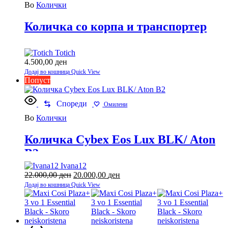
Во
Колички
Количка со корпа и транспортер
Totich
4.500,00
ден
Додај во кошница
Quick View
Попуст
Спореди
Омилени
Во
Колички
Количка Cybex Eos Lux BLK/ Aton
B2
Ivana12
22.000,00
ден
Original
20.000,00
ден
Current
price
price
Додај во кошница
Quick View
was:
is:
22.000,00 ден.
20.000,00 ден.