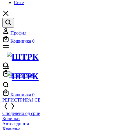
Сите
Профил
Кошничка
0
Кошничка
0
Кошничка
0
РЕГИСТРИРАЈ СЕ
Споделено од срце
Колички
Автоседишта
Хранење