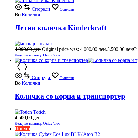
Спореди
Омилени
Во
Колички
Летна количка Kinderkraft
tamarap
4.000,00
ден
Original price was: 4.000,00 ден.
3.500,00
ден
Cu
Додај во кошница
Quick View
Спореди
Омилени
Во
Колички
Количка со корпа и транспортер
Totich
4.500,00
ден
Додај во кошница
Quick View
Попуст