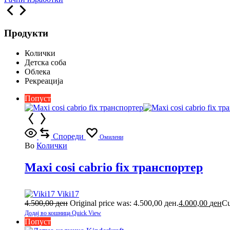
Продукти
Колички
Детска соба
Облека
Рекреација
Попуст
Спореди
Омилени
Во
Колички
Maxi cosi cabrio fix транспортер
Viki17
4.500,00
ден
Original price was: 4.500,00 ден.
4.000,00
ден
Cu
Додај во кошница
Quick View
Попуст