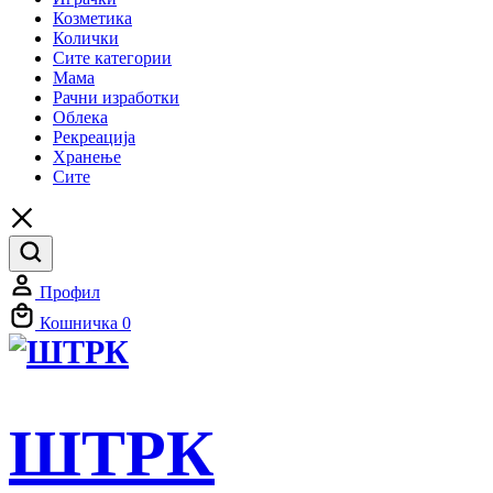
Козметика
Колички
Сите категории
Мама
Рачни изработки
Облека
Рекреација
Хранење
Сите
Профил
Кошничка
0
ШТРК