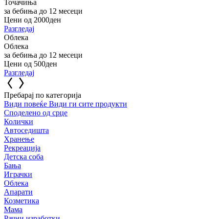
Точачиња
за бебиња до 12 месеци
Цени од 2000ден
Разгледај
Облека
Облека
за бебиња до 12 месеци
Цени од 500ден
Разгледај
Пребарај по категорија
Види повеќе
Види ги сите продукти
Споделено од срце
Колички
Автоседишта
Хранење
Рекреација
Детска соба
Бања
Играчки
Облека
Апарати
Козметика
Мама
Рачни изработки