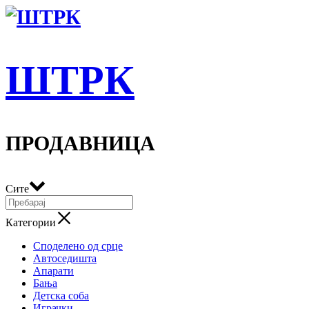
ШТРК
ПРОДАВНИЦА
Сите
Категории
Споделено од срце
Автоседишта
Апарати
Бања
Детска соба
Играчки