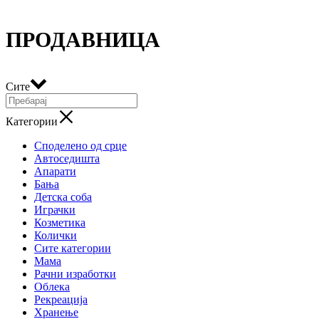
ПРОДАВНИЦА
Сите
Категории
Споделено од срце
Автоседишта
Апарати
Бања
Детска соба
Играчки
Козметика
Колички
Сите категории
Мама
Рачни изработки
Облека
Рекреација
Хранење