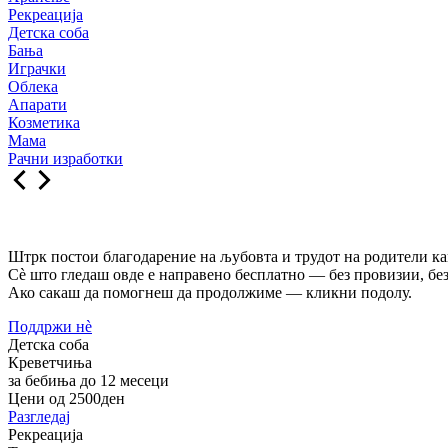
Рекреација
Детска соба
Бања
Играчки
Облека
Апарати
Козметика
Мама
Рачни изработки
Штрк постои благодарение на љубовта и трудот на родители как
Сè што гледаш овде е направено бесплатно — без провизии, без
Ако сакаш да помогнеш да продолжиме — кликни подолу.
Поддржи нѐ
Детска соба
Креветчиња
за бебиња до 12 месеци
Цени од 2500ден
Разгледај
Рекреација