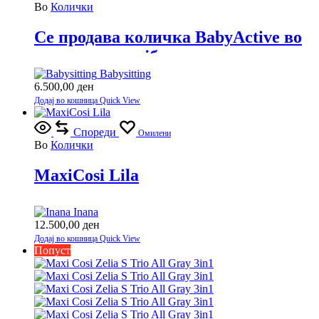
Во
Колички
Се продава количка BabyActive во
одлична состојба.
Babysitting
6.500,00
ден
Додај во кошница
Quick View
Спореди
Омилени
Во
Колички
MaxiCosi Lila
Inana
12.500,00
ден
Додај во кошница
Quick View
Попуст