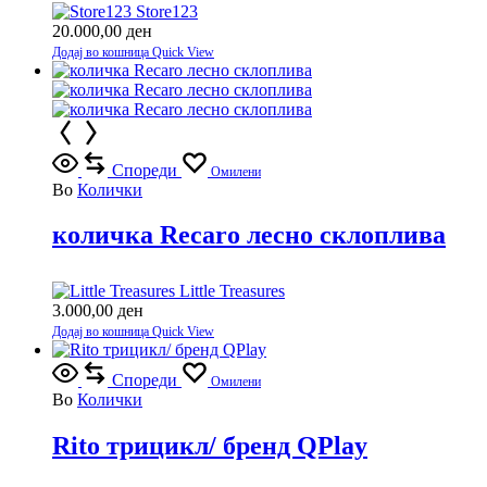
Store123
20.000,00
ден
Додај во кошница
Quick View
Спореди
Омилени
Во
Колички
количка Recaro лесно склоплива
Little Treasures
3.000,00
ден
Додај во кошница
Quick View
Спореди
Омилени
Во
Колички
Rito трицикл/ бренд QPlay