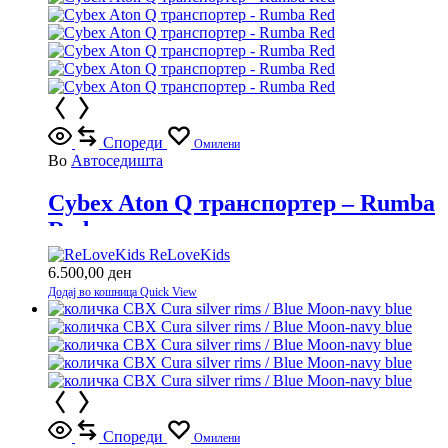
Спореди
Омилени
Во
Автоседишта
Cybex Aton Q транспортер – Rumba
Red
ReLoveKids
6.500,00
ден
Додај во кошница
Quick View
Спореди
Омилени