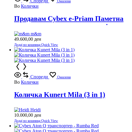
Спореди
Омилени
Во
Колички
Продавам Cybex e-Priam Паметна
количка со врвна технологија
m&m
49.600,00
ден
Додај во кошница
Quick View
Спореди
Омилени
Во
Колички
Количка Kunert Mila (3 in 1)
Heidi
10.000,00
ден
Додај во кошница
Quick View