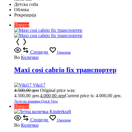
Детска соба
Облека
Рекреација
Попуст
Спореди
Омилени
Во
Колички
Maxi cosi cabrio fix транспортер
Viki17
4.500,00
ден
Original price was:
4.500,00 ден.
4.000,00
ден
Current price is: 4.000,00 ден.
Додај во кошница
Quick View
Попуст
Спореди
Омилени
Во
Колички