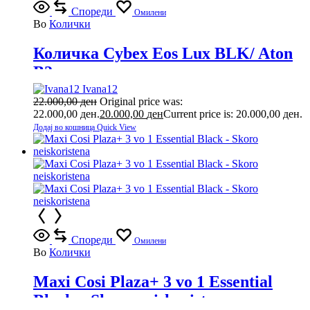
Спореди
Омилени
Во
Колички
Количка Cybex Eos Lux BLK/ Aton
B2
Ivana12
22.000,00
ден
Original price was:
22.000,00 ден.
20.000,00
ден
Current price is: 20.000,00 ден.
Додај во кошница
Quick View
Спореди
Омилени
Во
Колички
Maxi Cosi Plaza+ 3 vo 1 Essential
Black – Skoro neiskoristena