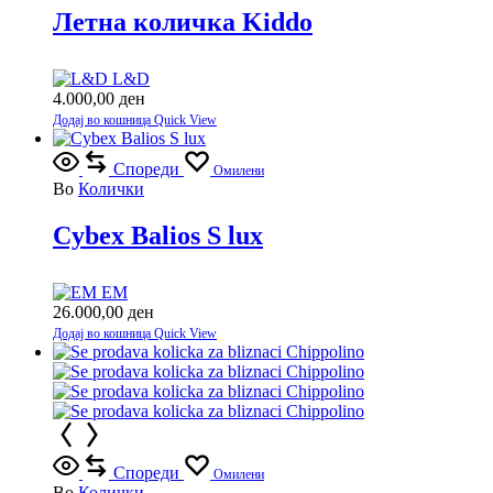
Летна количка Kiddo
L&D
4.000,00
ден
Додај во кошница
Quick View
Спореди
Омилени
Во
Колички
Cybex Balios S lux
EM
26.000,00
ден
Додај во кошница
Quick View
Спореди
Омилени
Во
Колички