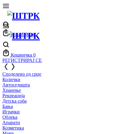
Кошничка
0
Кошничка
0
РЕГИСТРИРАЈ СЕ
Споделено од срце
Колички
Автоседишта
Хранење
Рекреација
Детска соба
Бања
Играчки
Облека
Апарати
Козметика
Мама