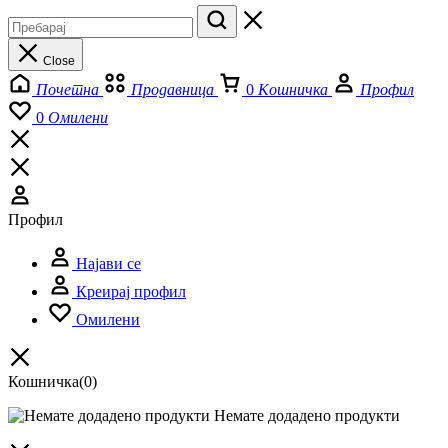
Close
Почетна
Продавница
0
Кошничка
Профил
0
Омилени
Профил
Најави се
Креирај профил
Омилени
Кошничка
(0)
Немате додадено продукти