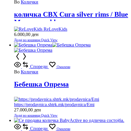
Во
Колички
количка CBX Cura silver rims / Blue
Moon-navy blue
ReLoveKids
6.000,00
ден
Додај во кошница
Quick View
Спореди
Омилени
Во
Колички
Бебешка Опрема
https://prodavnica.shtrk.mk/prodavnica/Emi
27.000,00
ден
Додај во кошница
Quick View
Спореди
Омилени