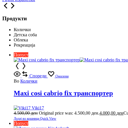
Продукти
Колички
Детска соба
Облека
Рекреација
Попуст
Спореди
Омилени
Во
Колички
Maxi cosi cabrio fix транспортер
Viki17
4.500,00
ден
Original price was: 4.500,00 ден.
4.000,00
ден
Cu
Додај во кошница
Quick View
Попуст