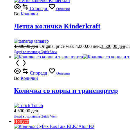
Спореди
Омилени
Во
Колички
Летна количка Kinderkraft
tamarap
4.000,00
ден
Original price was: 4.000,00 ден.
3.500,00
ден
Cu
Додај во кошница
Quick View
Спореди
Омилени
Во
Колички
Количка со корпа и транспортер
Totich
4.500,00
ден
Додај во кошница
Quick View
Попуст