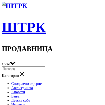
ШТРК
ПРОДАВНИЦА
Сите
Категории
Споделено од срце
Автоседишта
Апарати
Бања
Детска соба
Играчки