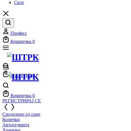
Сите
Профил
Кошничка
0
Кошничка
0
Кошничка
0
РЕГИСТРИРАЈ СЕ
Споделено од срце
Колички
Автоседишта
Хранење