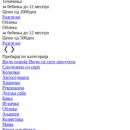
Точачиња
за бебиња до 12 месеци
Цени од 2000ден
Разгледај
Облека
Облека
за бебиња до 12 месеци
Цени од 500ден
Разгледај
Пребарај по категорија
Види повеќе
Види ги сите продукти
Споделено од срце
Колички
Автоседишта
Хранење
Рекреација
Детска соба
Бања
Играчки
Облека
Апарати
Козметика
Мама
Рачни изработки