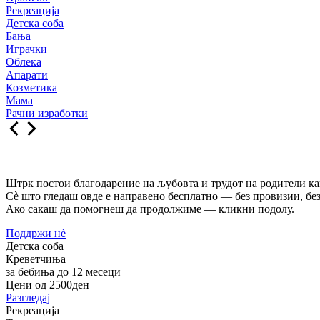
Рекреација
Детска соба
Бања
Играчки
Облека
Апарати
Козметика
Мама
Рачни изработки
Штрк постои благодарение на љубовта и трудот на родители как
Сè што гледаш овде е направено бесплатно — без провизии, без
Ако сакаш да помогнеш да продолжиме — кликни подолу.
Поддржи нѐ
Детска соба
Креветчиња
за бебиња до 12 месеци
Цени од 2500ден
Разгледај
Рекреација