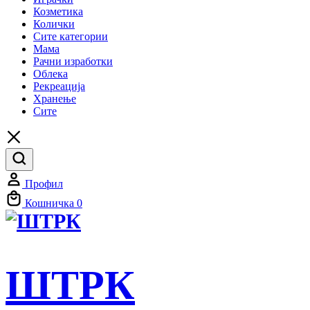
Козметика
Колички
Сите категории
Мама
Рачни изработки
Облека
Рекреација
Хранење
Сите
Профил
Кошничка
0
ШТРК