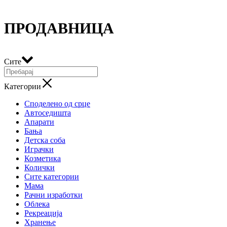
ПРОДАВНИЦА
Сите
Категории
Споделено од срце
Автоседишта
Апарати
Бања
Детска соба
Играчки
Козметика
Колички
Сите категории
Мама
Рачни изработки
Облека
Рекреација
Хранење