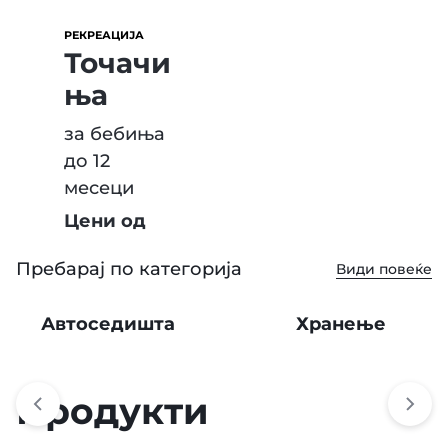
ДЕТСКА СОБА
РЕКРЕАЦИЈА
ОБЛЕКА
Креветчиња
Точачи
Облек
ња
а
за бебиња до 12 месеци
за бебиња
за бебиња
Цени од 2500ден
до 12
до 12
месеци
месеци
Цени од
Цени од
2000ден
500ден
Пребарај по категорија
Види повеќе
Автоседишта
Хранење
Продукти