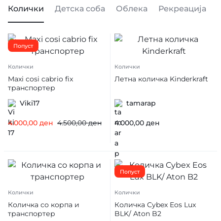
Колички
Детска соба
Облека
Рекреација
Попуст
Колички
Колички
Maxi cosi cabrio fix
Летна количка Kinderkraft
транспортер
Viki17
tamarap
4.000,00
ден
4.500,00
ден
4.000,00
ден
Попуст
Колички
Колички
Количка со корпа и
Количка Cybex Eos Lux
транспортер
BLK/ Aton B2