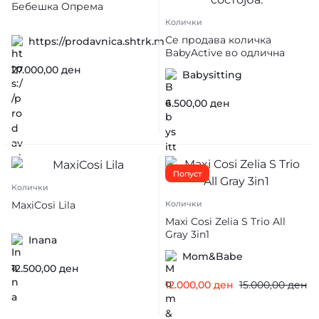
Бебешка Опрема
Колички
Се продава количка
https://prodavnica.shtrk.mk/prodavnica/Emi
BabyActive во одлична
состојба.
27.000,00
ден
Babysitting
6.500,00
ден
Попуст
Колички
MaxiCosi Lila
Колички
Maxi Cosi Zelia S Trio All
Gray 3in1
Inana
Mom&Babe
12.500,00
ден
12.000,00
ден
15.000,00
ден