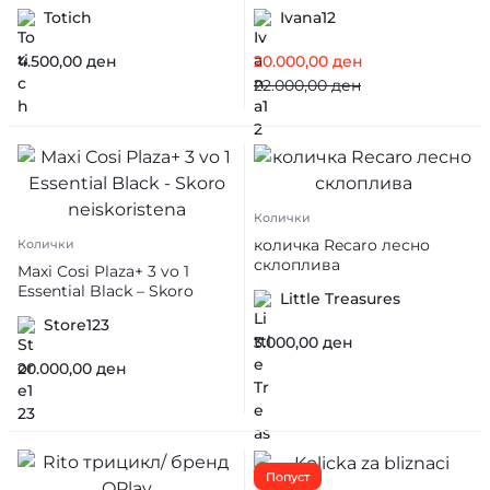
Totich
Ivana12
4.500,00
ден
20.000,00
ден
22.000,00
ден
Колички
количка Recaro лесно
Колички
склоплива
Maxi Cosi Plaza+ 3 vo 1
Essential Black – Skoro
Little Treasures
neiskoristena
Store123
3.000,00
ден
20.000,00
ден
Попуст