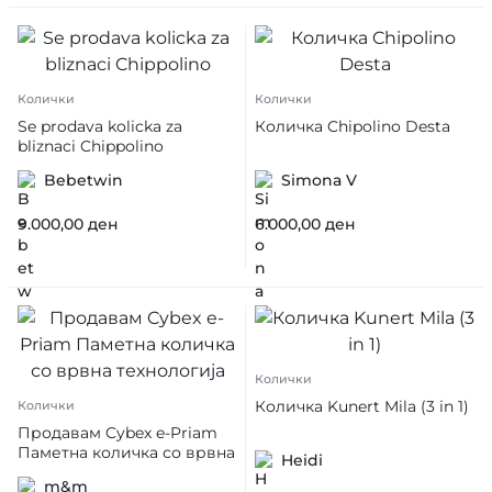
Колички
Колички
Se prodava kolicka za
Количка Chipolino Desta
bliznaci Chippolino
Bebetwin
Simona V
9.000,00
ден
6.000,00
ден
Колички
Количка Kunert Mila (3 in 1)
Колички
Продавам Cybex e-Priam
Паметна количка со врвна
Heidi
технологија
m&m