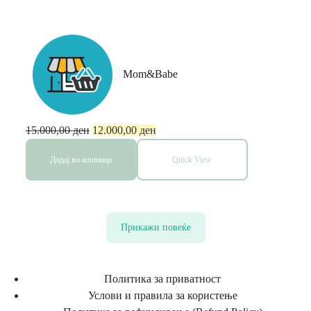
S Trio All Gray
3in1
Mom&Babe
15.000,00
ден
12.000,00
ден
Додај во кошница
Quick View
Прикажи повеќе
Политика за приватност
Услови и правила за користење