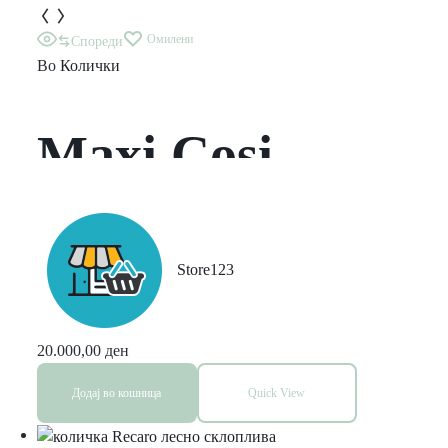
Омилени
Спореди
Во
Колички
Maxi Cosi
Plaza+ 3 vo 1
Essential Black –
Store123
Skoro
20.000,00
ден
Додај во кошница
Quick View
neiskoristena