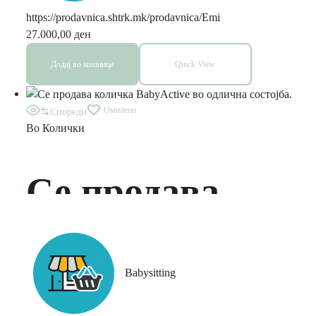
https://prodavnica.shtrk.mk/prodavnica/Emi
27.000,00
ден
Додај во кошница
Quick View
Омилени
Спореди
Во
Колички
Се продава
количка
BabyActive во
Babysitting