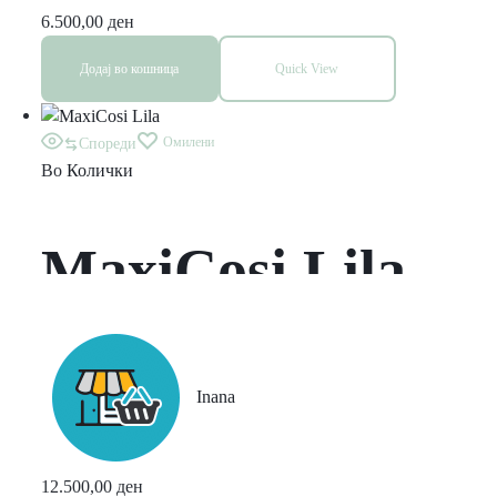
одлична
6.500,00
ден
Додај во кошница
Quick View
состојба.
Омилени
Спореди
Во
Колички
MaxiCosi Lila
Inana
12.500,00
ден