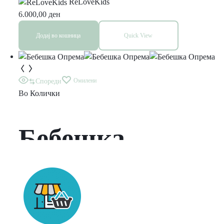
Cura silver rims
ReLoveKids
6.000,00
ден
/ Blue Moon-
Додај во кошница
Quick View
navy blue
Омилени
Спореди
Во
Колички
Бебешка
Опрема