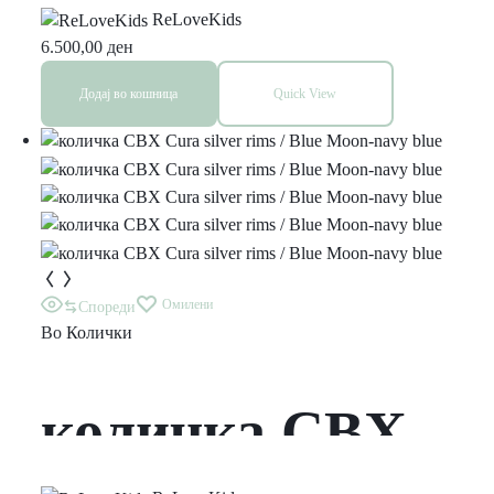
транспортер –
ReLoveKids
6.500,00
ден
Rumba Red
Додај во кошница
Quick View
Омилени
Спореди
Во
Колички
количка CBX