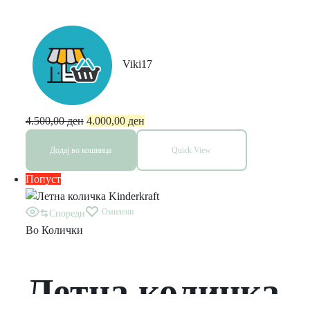
fix транспортер
Viki17
4.500,00
ден
4.000,00
ден
Додај во кошница
Quick View
Попуст
Омилени
Спореди
Во
Колички
Летна количка