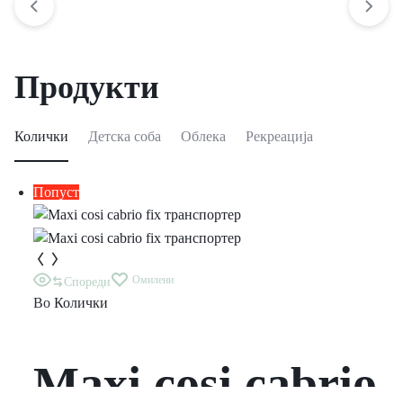
Продукти
Колички
Детска соба
Облека
Рекреација
Попуст
Омилени
Спореди
Во
Колички
Maxi cosi cabrio