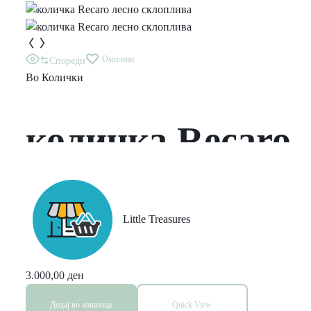
Омилени
Спореди
Во
Колички
количка Recaro
лесно
склоплива
Little Treasures
3.000,00
ден
Додај во кошница
Quick View