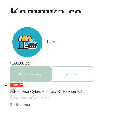
Количка со
корпа и
транспортер
Totich
4.500,00
ден
Додај во кошница
Quick View
Попуст
Омилени
Спореди
Во
Колички