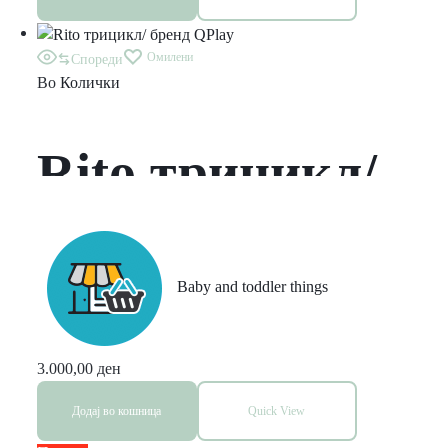
Омилени
Спореди
Во
Колички
Rito трицикл/
бренд QPlay
Baby and toddler things
3.000,00
ден
Додај во кошница
Quick View