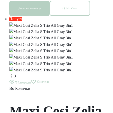
Додај во кошница
Quick View
Попуст
Омилени
Спореди
Во
Колички
Maxi Cosi Zelia