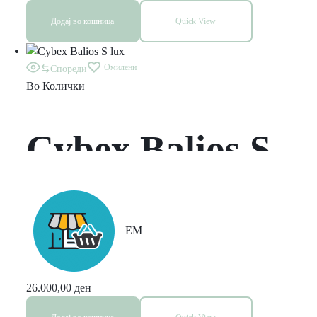
Додај во кошница
Quick View
Омилени
Спореди
Во
Колички
Cybex Balios S
lux
EM
26.000,00
ден