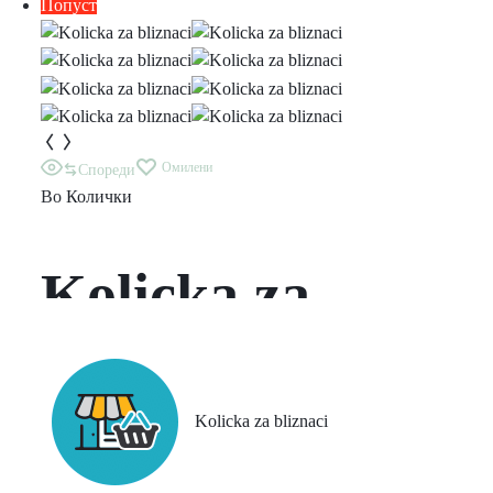
Попуст
Омилени
Спореди
Во
Колички
Kolicka za
bliznaci
Kolicka za bliznaci