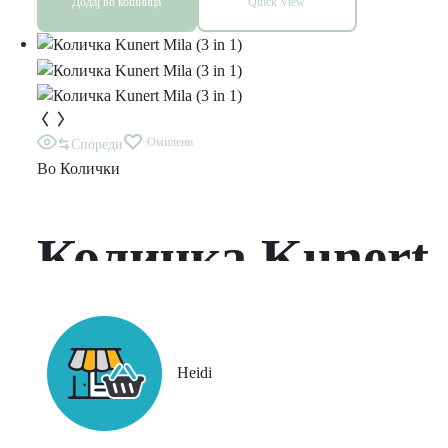
Додај во кошница
Quick View
врвна
технологија
Омилени
Спореди
Во
Колички
Количка Kunert
Mila (3 in 1)
Heidi