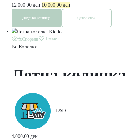
12.000,00
ден
10.000,00
ден
Додај во кошница
Quick View
Омилени
Спореди
Во
Колички
Летна количка
Kiddo
L&D
4.000,00
ден