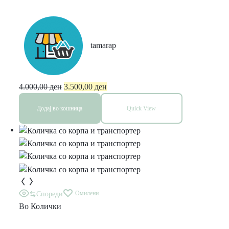
Kinderkraft
tamarap
4.000,00
ден
3.500,00
ден
Додај во кошница
Quick View
Омилени
Спореди
Во
Колички