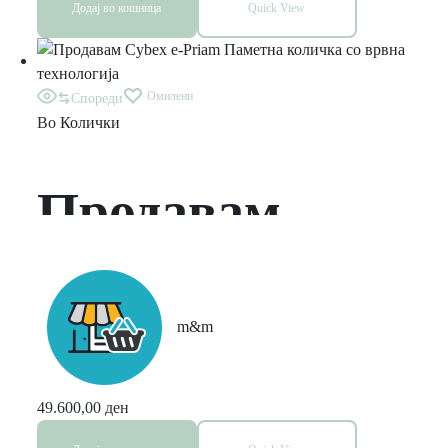
Додај во кошница
Quick View
Омилени
Спореди
Во
Колички
Продавам
Cybex e-Priam
Паметна
m&m
количка со
49.600,00
ден