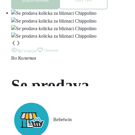
Додај во кошница
Quick View
Омилени
Спореди
Во
Колички
Se prodava
kolicka za
bliznaci
Bebetwin