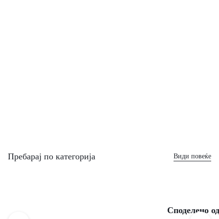
Цени од
2000ден
ОБЛЕКА
Облека
за бебиња до
12 месеци
Цени од
500ден
Пребарај по категорија
Види повеќе
Споделено од