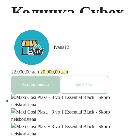
Количка Cybex
Eos Lux BLK/
Aton B2
Ivana12
22.000,00
ден
20.000,00
ден
Додај во кошница
Quick View