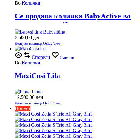
Во
Колички
Се продава количка BabyActive во
одлична состојба.
Babysitting
6.500,00
ден
Додај во кошница
Quick View
Спореди
Омилени
Во
Колички
MaxiCosi Lila
Inana
12.500,00
ден
Додај во кошница
Quick View
Попуст