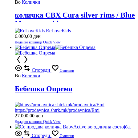
Во
Колички
количка CBX Cura silver rims / Blue
Moon-navy blue
ReLoveKids
6.000,00
ден
Додај во кошница
Quick View
Спореди
Омилени
Во
Колички
Бебешка Опрема
https://prodavnica.shtrk.mk/prodavnica/Emi
27.000,00
ден
Додај во кошница
Quick View
Спореди
Омилени