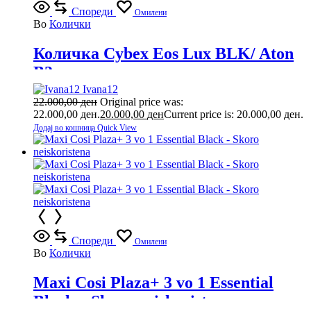
Спореди
Омилени
Во
Колички
Количка Cybex Eos Lux BLK/ Aton
B2
Ivana12
22.000,00
ден
Original price was:
22.000,00 ден.
20.000,00
ден
Current price is: 20.000,00 ден.
Додај во кошница
Quick View
Спореди
Омилени
Во
Колички
Maxi Cosi Plaza+ 3 vo 1 Essential
Black – Skoro neiskoristena