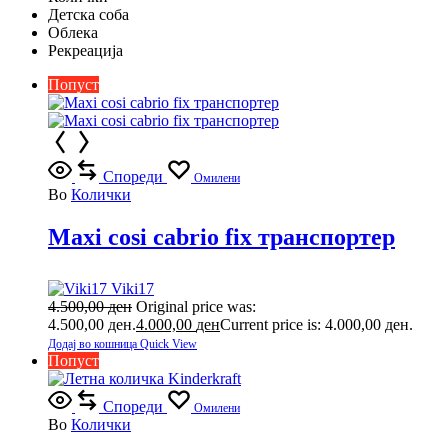
Детска соба
Облека
Рекреација
Попуст
Спореди
Омилени
Во
Колички
Maxi cosi cabrio fix транспортер
Viki17
4.500,00
ден
Original price was:
4.500,00 ден.
4.000,00
ден
Current price is: 4.000,00 ден.
Додај во кошница
Quick View
Попуст
Спореди
Омилени
Во
Колички