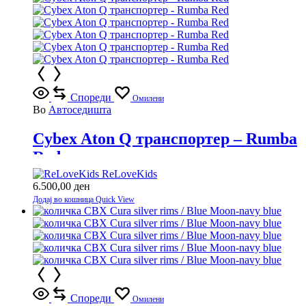
Спореди
Омилени
Во
Автоседишта
Cybex Aton Q транспортер – Rumba
Red
ReLoveKids
6.500,00
ден
Додај во кошница
Quick View
Спореди
Омилени