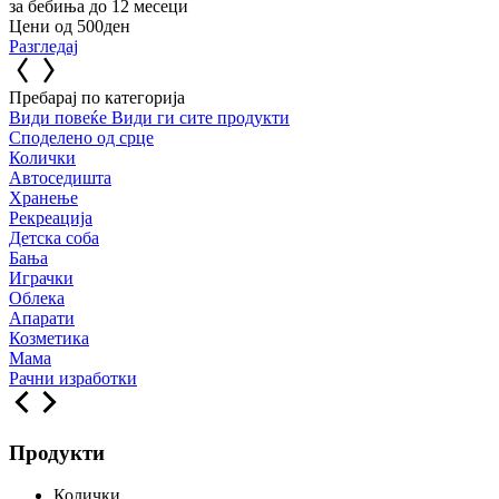
за бебиња до 12 месеци
Цени од 500ден
Разгледај
Пребарај по категорија
Види повеќе
Види ги сите продукти
Споделено од срце
Колички
Автоседишта
Хранење
Рекреација
Детска соба
Бања
Играчки
Облека
Апарати
Козметика
Мама
Рачни изработки
Продукти
Колички