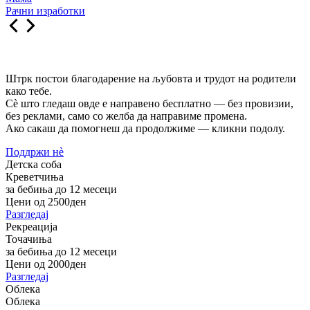
Рачни изработки
Штрк постои благодарение на љубовта и трудот на родители
како тебе.
Сè што гледаш овде е направено бесплатно — без провизии,
без реклами, само со желба да направиме промена.
Ако сакаш да помогнеш да продолжиме — кликни подолу.
Поддржи нѐ
Детска соба
Креветчиња
за бебиња до 12 месеци
Цени од 2500ден
Разгледај
Рекреација
Точачиња
за бебиња до 12 месеци
Цени од 2000ден
Разгледај
Облека
Облека