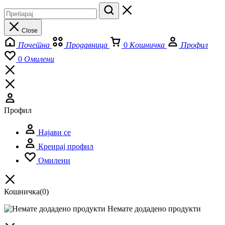
Close
Почетна
Продавница
0
Кошничка
Профил
0
Омилени
Профил
Најави се
Креирај профил
Омилени
Кошничка
(0)
Немате додадено продукти