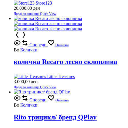
Store123
20.000,00
ден
Додај во кошница
Quick View
Спореди
Омилени
Во
Колички
количка Recaro лесно склоплива
Little Treasures
3.000,00
ден
Додај во кошница
Quick View
Спореди
Омилени
Во
Колички
Rito трицикл/ бренд QPlay