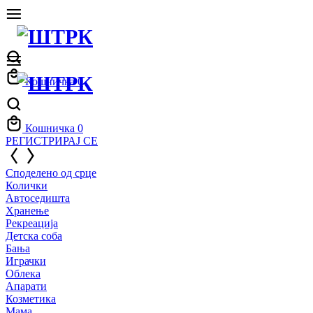
Кошничка
0
Кошничка
0
РЕГИСТРИРАЈ СЕ
Споделено од срце
Колички
Автоседишта
Хранење
Рекреација
Детска соба
Бања
Играчки
Облека
Апарати
Козметика
Мама