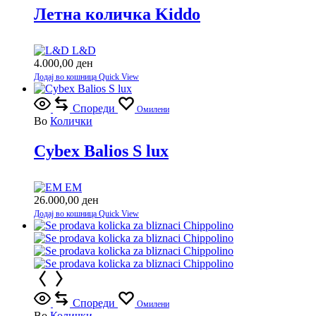
Летна количка Kiddo
L&D
4.000,00
ден
Додај во кошница
Quick View
Спореди
Омилени
Во
Колички
Cybex Balios S lux
EM
26.000,00
ден
Додај во кошница
Quick View
Спореди
Омилени
Во
Колички