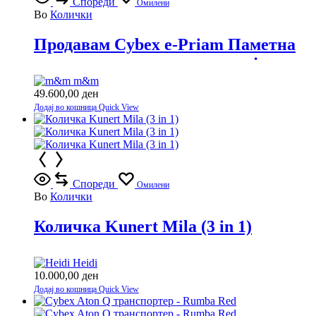
Спореди
Омилени
Во
Колички
Продавам Cybex e-Priam Паметна
количка со врвна технологија
m&m
49.600,00
ден
Додај во кошница
Quick View
Спореди
Омилени
Во
Колички
Количка Kunert Mila (3 in 1)
Heidi
10.000,00
ден
Додај во кошница
Quick View