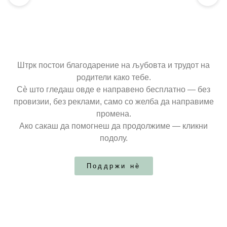
Штрк постои благодарение на љубовта и трудот на
родители како тебе.
Сè што гледаш овде е направено бесплатно — без
провизии, без реклами, само со желба да направиме
промена.
Ако сакаш да помогнеш да продолжиме — кликни
подолу.
Поддржи нѐ
ДЕТСКА СОБА
Креветчиња