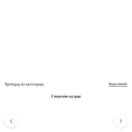
за бебиња до 12 месеци
Цени од 2500ден
Пребарај по категорија
Види повеќе
Споделено од срце