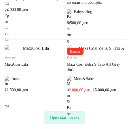
во одлична состојба.
27.000,00
ден
Babysitting
6.500,00
ден
Попуст
Колички
Колички
MaxiCosi Lila
Maxi Cosi Zelia S Trio All Gray
3in1
Inana
Mom&Babe
12.500,00
ден
12.000,00
ден
15.000,00
ден
Прикажи повеќе