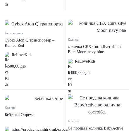
Автоседишта
Колички
Cybex Aton Q транспортер –
Rumba Red
количка CBX Cura silver rims /
Blue Moon-navy blue
ReLoveKids
ReLoveKids
6.500,00
ден
6.000,00
ден
Колички
Бебешка Опрема
Колички
Се продава количка BabyActive
https://prodavnica.shtrk.mk/prodavnica/Emi