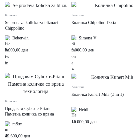
Колички
Колички
Se prodava kolicka za bliznaci
Количка Chipolino Desta
Chippolino
Bebetwin
Simona V
9.000,00
ден
6.000,00
ден
Колички
Количка Kunert Mila (3 in 1)
Колички
Продавам Cybex e-Priam
Heidi
Паметна количка со врвна
технологија
10.000,00
ден
m&m
49.600,00
ден