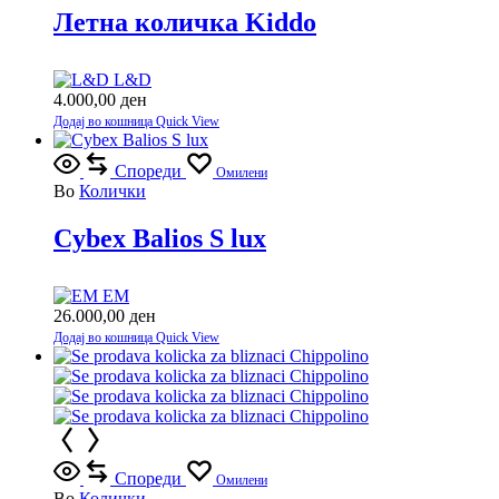
Летна количка Kiddo
L&D
4.000,00
ден
Додај во кошница
Quick View
Спореди
Омилени
Во
Колички
Cybex Balios S lux
EM
26.000,00
ден
Додај во кошница
Quick View
Спореди
Омилени
Во
Колички