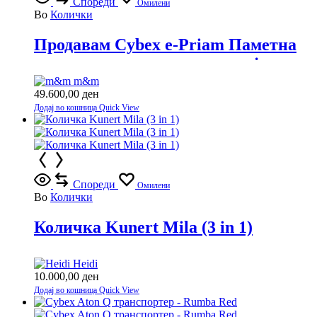
Спореди
Омилени
Во
Колички
Продавам Cybex e-Priam Паметна
количка со врвна технологија
m&m
49.600,00
ден
Додај во кошница
Quick View
Спореди
Омилени
Во
Колички
Количка Kunert Mila (3 in 1)
Heidi
10.000,00
ден
Додај во кошница
Quick View