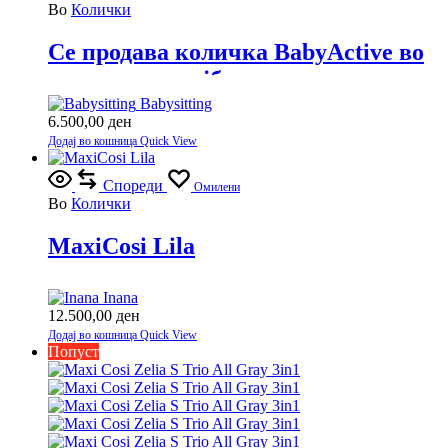
Во
Колички
Се продава количка BabyActive во
одлична состојба.
Babysitting
6.500,00
ден
Додај во кошница
Quick View
Спореди
Омилени
Во
Колички
MaxiCosi Lila
Inana
12.500,00
ден
Додај во кошница
Quick View
Попуст