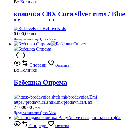
Во
Колички
количка CBX Cura silver rims / Blue
Moon-navy blue
ReLoveKids
6.000,00
ден
Додај во кошница
Quick View
Спореди
Омилени
Во
Колички
Бебешка Опрема
https://prodavnica.shtrk.mk/prodavnica/Emi
27.000,00
ден
Додај во кошница
Quick View
Спореди
Омилени