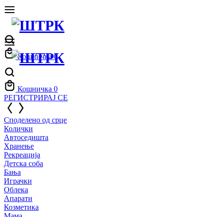
Кошничка
0
Кошничка
0
РЕГИСТРИРАЈ СЕ
Споделено од срце
Колички
Автоседишта
Хранење
Рекреација
Детска соба
Бања
Играчки
Облека
Апарати
Козметика
Мама