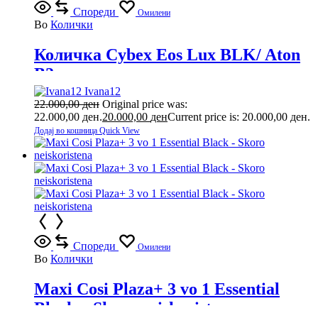
Спореди
Омилени
Во
Колички
Количка Cybex Eos Lux BLK/ Aton
B2
Ivana12
22.000,00
ден
Original price was:
22.000,00 ден.
20.000,00
ден
Current price is: 20.000,00 ден.
Додај во кошница
Quick View
Спореди
Омилени
Во
Колички
Maxi Cosi Plaza+ 3 vo 1 Essential
Black – Skoro neiskoristena