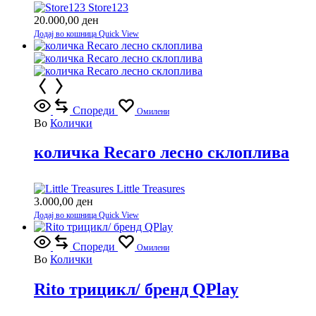
Store123
20.000,00
ден
Додај во кошница
Quick View
Спореди
Омилени
Во
Колички
количка Recaro лесно склоплива
Little Treasures
3.000,00
ден
Додај во кошница
Quick View
Спореди
Омилени
Во
Колички
Rito трицикл/ бренд QPlay