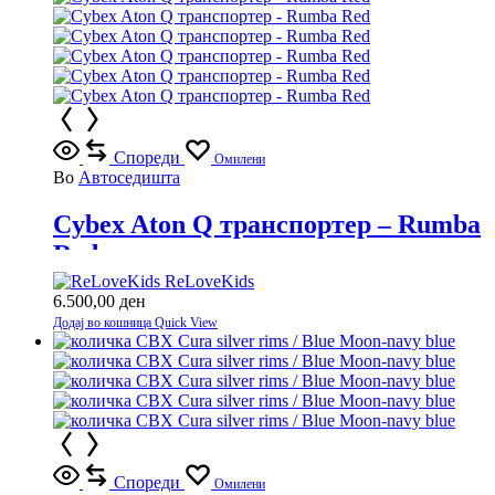
Спореди
Омилени
Во
Автоседишта
Cybex Aton Q транспортер – Rumba
Red
ReLoveKids
6.500,00
ден
Додај во кошница
Quick View
Спореди
Омилени