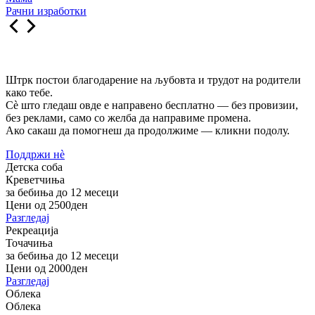
Рачни изработки
Штрк постои благодарение на љубовта и трудот на родители
како тебе.
Сè што гледаш овде е направено бесплатно — без провизии,
без реклами, само со желба да направиме промена.
Ако сакаш да помогнеш да продолжиме — кликни подолу.
Поддржи нѐ
Детска соба
Креветчиња
за бебиња до 12 месеци
Цени од 2500ден
Разгледај
Рекреација
Точачиња
за бебиња до 12 месеци
Цени од 2000ден
Разгледај
Облека
Облека