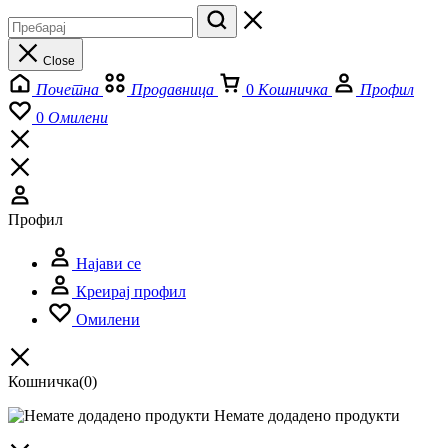
Close
Почетна
Продавница
0
Кошничка
Профил
0
Омилени
Профил
Најави се
Креирај профил
Омилени
Кошничка
(0)
Немате додадено продукти