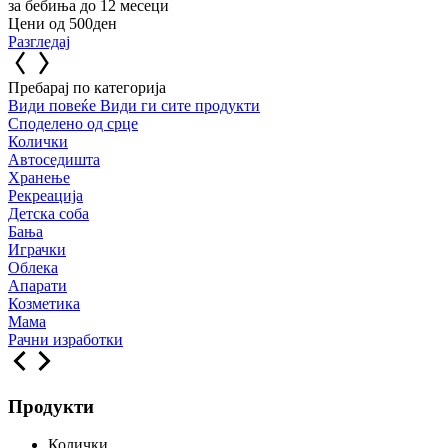
за бебиња до 12 месеци
Цени од 500ден
Разгледај
Пребарај по категорија
Види повеќе
Види ги сите продукти
Споделено од срце
Колички
Автоседишта
Хранење
Рекреација
Детска соба
Бања
Играчки
Облека
Апарати
Козметика
Мама
Рачни изработки
Продукти
Колички