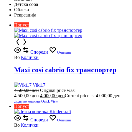
Детска соба
Облека
Рекреација
Попуст
Спореди
Омилени
Во
Колички
Maxi cosi cabrio fix транспортер
Viki17
4.500,00
ден
Original price was:
4.500,00 ден.
4.000,00
ден
Current price is: 4.000,00 ден.
Додај во кошница
Quick View
Попуст
Спореди
Омилени
Во
Колички