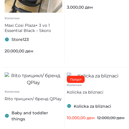
3.000,00
ден
Колички
Maxi Cosi Plaza+ 3 vo 1
Essential Black – Skoro
neiskoristena
Store123
20.000,00
ден
Попуст
Колички
Kolicka za bliznaci
Колички
Rito трицикл/ бренд QPlay
Kolicka za bliznaci
Baby and toddler
10.000,00
ден
12.000,00
ден
things