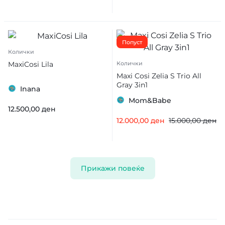
Попуст
Колички
MaxiCosi Lila
Колички
Maxi Cosi Zelia S Trio All
Gray 3in1
Inana
Mom&Babe
12.500,00
ден
12.000,00
ден
15.000,00
ден
Прикажи повеќе