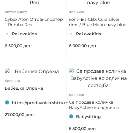
Автоседишта
Колички
Cybex Aton Q транспортер
количка CBX Cura silver
– Rumba Red
rims / Blue Moon-navy blue
ReLoveKids
ReLoveKids
6.500,00
ден
6.000,00
ден
Колички
Бебешка Опрема
Колички
Се продава количка
https://prodavnica.shtrk.mk/prodavnica/Emi
BabyActive во одлична
состојба.
27.000,00
ден
Babysitting
6.500,00
ден