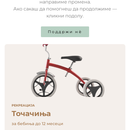
направиме промена.
Ако сакаш да помогнеш да продолжиме —
кликни подолу.
Поддржи нѐ
ДЕТСКА СОБА
Креветчиња
за бебиња до 12 месеци
Цени од 2500ден
РЕКРЕАЦИЈА
ОБЛЕКА
Точачиња
Облека
за бебиња до 12 месеци
за бебиња до 12 месеци