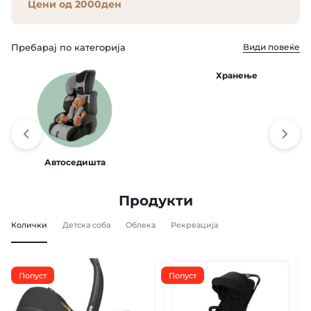
Цени од 2000ден
Цени од 500ден
Пребарај по категорија
Види повеќе
Хранење
Автоседишта
Продукти
Колички
Детска соба
Облека
Рекреација
Попуст
Попуст