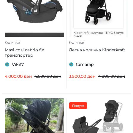
Колички
Колички
Maxi cosi cabrio fix
Летна количка Kinderkraft
транспортер
Viki17
tamarap
4.000,00
ден
4.500,00
ден
3.500,00
ден
4.000,00
ден
Попуст